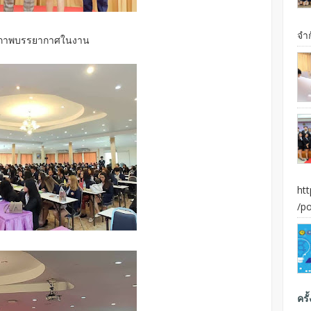
จำก
ภาพบรรยากาศในงาน
ht
/po
ครั